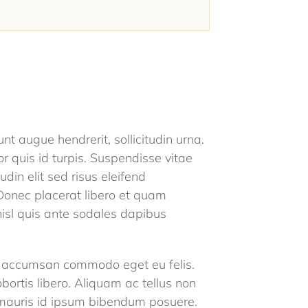
t augue hendrerit, sollicitudin urna.
r quis id turpis. Suspendisse vitae
udin elit sed risus eleifend
 Donec placerat libero et quam
d nisl quis ante sodales dapibus
n accumsan commodo eget eu felis.
lobortis libero. Aliquam ac tellus non
ut mauris id ipsum bibendum posuere.