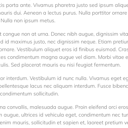
is porta ante. Vivamus pharetra justo sed ipsum aliquet
auris dui. Aenean a lectus purus. Nulla porttitor ornare
 Nulla non ipsum metus.
congue non at urna. Donec nibh augue, dignissim vitae l
d id maximus justo, nec dignissim neque. Etiam pretium
ornare. Vestibulum aliquet eros id finibus euismod. Cr
ltrices condimentum magna augue vel diam. Morbi vitae ef
culis. Sed placerat mauris eu nisi feugiat fermentum.
or interdum. Vestibulum id nunc nulla. Vivamus eget e
pellentesque lacus nec aliquam interdum. Fusce bibend
 condimentum sollicitudin.
a convallis, malesuada augue. Proin eleifend orci eros
 augue, ultrices id vehicula eget, condimentum nec turp
 mauris, sollicitudin et sapien et, laoreet pretium veli