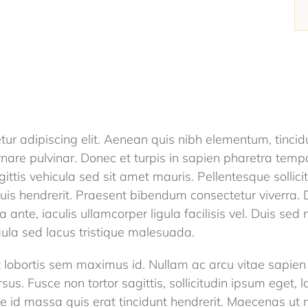
ur adipiscing elit. Aenean quis nibh elementum, tincidun
nare pulvinar. Donec et turpis in sapien pharetra tempo
gittis vehicula sed sit amet mauris. Pellentesque sollicit
 quis hendrerit. Praesent bibendum consectetur viverra.
a ante, iaculis ullamcorper ligula facilisis vel. Duis se
ula sed lacus tristique malesuada.
 lobortis sem maximus id. Nullam ac arcu vitae sapie
rsus. Fusce non tortor sagittis, sollicitudin ipsum eget, 
usce id massa quis erat tincidunt hendrerit. Maecenas 